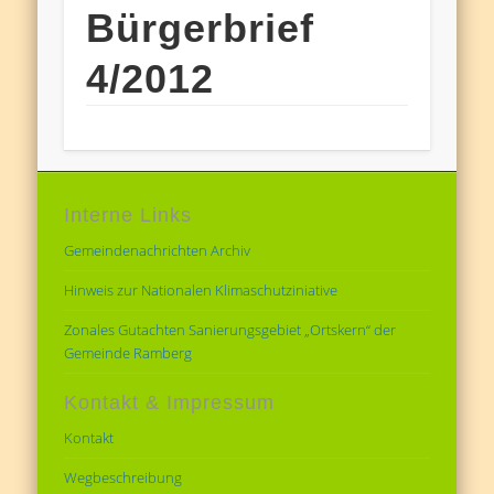
Bürgerbrief
4/2012
Interne Links
Gemeindenachrichten Archiv
Hinweis zur Nationalen Klimaschutziniative
Zonales Gutachten Sanierungsgebiet „Ortskern“ der
Gemeinde Ramberg
Kontakt & Impressum
Kontakt
Wegbeschreibung