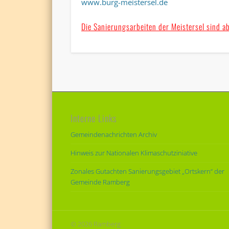
www.burg-meistersel.de
Die
Sanierungsarbeiten der Meistersel sind ab
Interne Links
Gemeindenachrichten Archiv
Hinweis zur Nationalen Klimaschutziniative
Zonales Gutachten Sanierungsgebiet „Ortskern“ der
Gemeinde Ramberg
© 2026 Ramberg