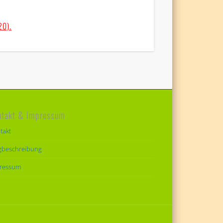
20).
ntakt & Impressum
takt
beschreibung
ressum